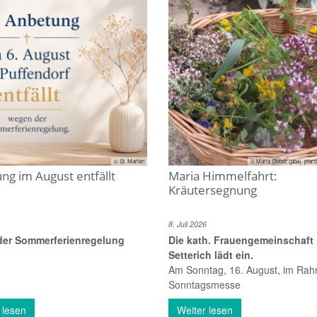
© St. Marien
© Maria Steber (pba), pfarr
ng im August entfällt
Maria Himmelfahrt:
Kräutersegnung
8. Juli 2026
er Sommerferienregelung
Die kath. Frauengemeinschaft
Setterich lädt ein.
Am Sonntag, 16. August, im Ra
Sonntagsmesse
 lesen
Weiter lesen