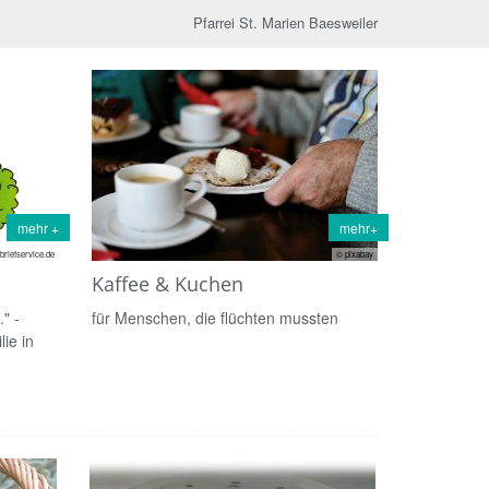
Pfarrei St. Marien Baesweiler
mehr +
mehr+
briefservice.de
© pixabay
Kaffee & Kuchen
" -
für Menschen, die flüchten mussten
ie in