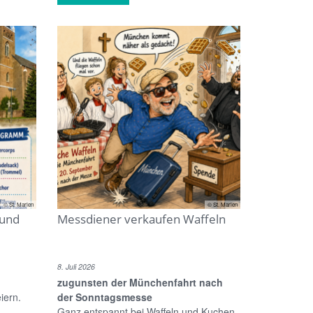
© St. Marien
© St. Marien
rund
Messdiener verkaufen Waffeln
8. Juli 2026
zugunsten der Münchenfahrt nach
iern.
der Sonntagsmesse
Ganz entspannt bei Waffeln und Kuchen