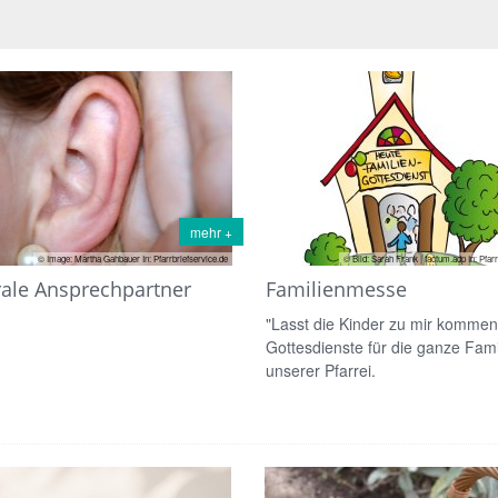
mehr +
© Bild: Sarah Frank | factum.adp In: Pfarr
© Image: Martha Gahbauer In: Pfarrbriefservice.de
Familienmesse
rale Ansprechpartner
"Lasst die Kinder zu mir kommen.
Gottesdienste für die ganze Famil
unserer Pfarrei.