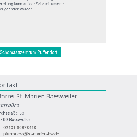
stellung kann auf der Seite mit unserer
der geändert werden.
Schönstattzentrum Puffendorf
ontakt
farrei St. Marien Baesweiler
farrbüro
rchstraße 50
2499
Baesweiler
02401 60878410
pfarrbuero@st-marien-bw.de