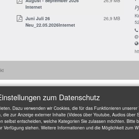
August - September 2026
26,9 MB
Internet
P
Ki
Juni Juli 26
26,9 MB
5
Neu_22.05.2026Internet
ht
kt
Einstellungen zum Datenschutz
ieten. Dazu verwenden wir Cookies, die für das Funktionieren unserer
die zur Anzeige externer Inhalte (Videos über Youtube, Audios über S
 selbst entscheiden, welche Kategorien Sie zulassen möchten. Bitte be
ur Verfügung stehen. Weitere Informationen und die Möglichkeit zum Wid