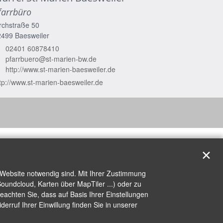
farrbüro
rchstraße 50
2499
Baesweiler
02401 60878410
pfarrbuero@st-marien-bw.de
http://www.st-marien-baesweiler.de
tp://www.st-marien-baesweiler.de
✕
 Website notwendig sind. Mit Ihrer Zustimmung
oundcloud, Karten über MapTiler ...) oder zu
achten Sie, dass auf Basis Ihrer Einstellungen
erruf Ihrer Einwillung finden Sie in unserer