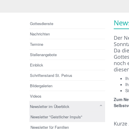
News
Gottesdienste
Nachrichten
Der Ne
Sonnta
Termine
Da di
Stellenangebote
Gotte
noch e
Einblick
diesen
Schriftenstand St. Petrus
Ih
Ih
Bildergalerien
Si
Videos
Zum New
Selbstv
Newsletter im Überblick
Newsletter "Geistlicher Impuls"
Kurze
Newsletter für Familien