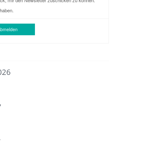
ck, mir den Newsletter zuschicken zu können.
haben.
Abmelden
026
7