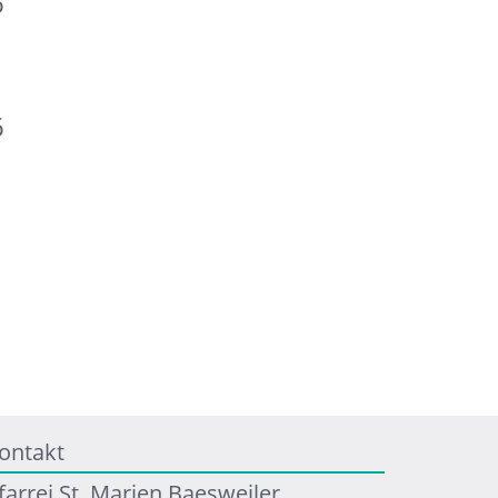
6
6
ontakt
farrei St. Marien Baesweiler